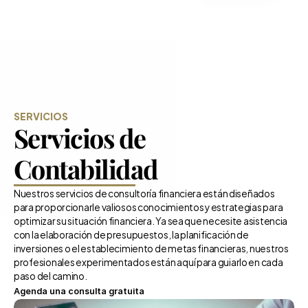
Acerca de
Servicios
Blog
Contacto
SERVICIOS
Servicios de 
Contabilidad
Nuestros servicios de consultoría financiera están diseñados 
para proporcionarle valiosos conocimientos y estrategias para 
optimizar su situación financiera. Ya sea que necesite asistencia 
con la elaboración de presupuestos, la planificación de 
inversiones o el establecimiento de metas financieras, nuestros 
profesionales experimentados están aquí para guiarlo en cada 
paso del camino.
Agenda una consulta gratuita