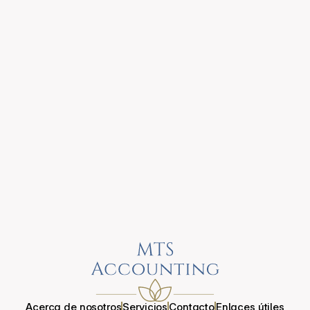
CORREO ELECTRÓNICO
info@mtsaccounting.tax
TELÉFONO
815-573-8225
UBICACIÓN
2134 Nicholasville Rd #12, Lexington, KY 40503
Horas de Oficina
LUN - DOM: 9 A.M. - 8 P.M.
Acerca de nosotros
Servicios
Contacto
Enlaces útiles